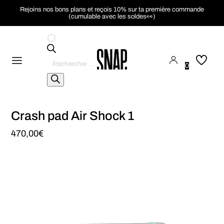
Rejoins nos bons plans et reçois 10% sur ta première commande
(cumulable avec les soldes👀)
Recherche
de
0
produits
Crash pad Air Shock 1
470,00
€