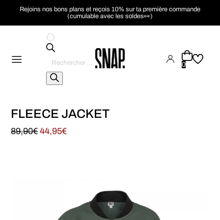
Rejoins nos bons plans et reçois 10% sur ta première commande
(cumulable avec les soldes👀)
Recherche
de
0
produits
FLEECE JACKET
89,90
€
44,95
€