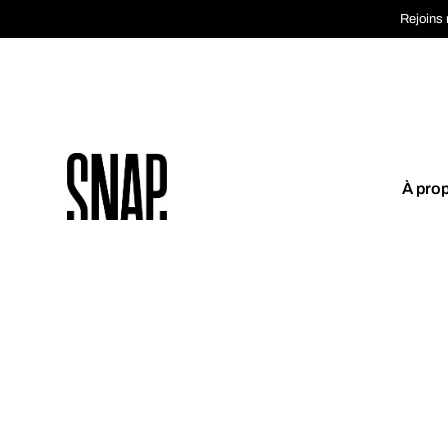
Rejoins 
À pro
Coup de cœur