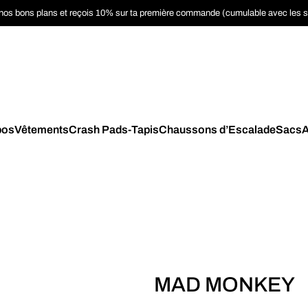
nos bons plans et reçois 10% sur ta première commande (cumulable avec les 
pos
Vêtements
Crash Pads-Tapis
Chaussons d’Escalade
Sacs
A
MAD MONKEY