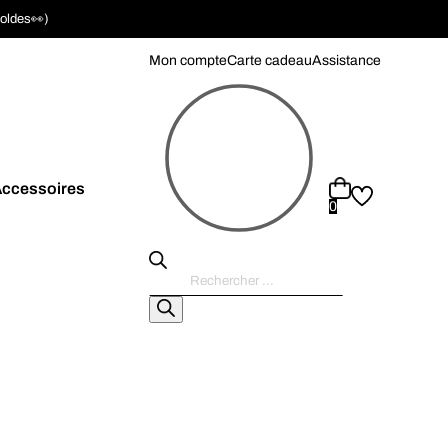
soldes👀)
Mon compte
Carte cadeau
Assistance
ccessoires
0
Recherche
de
produits