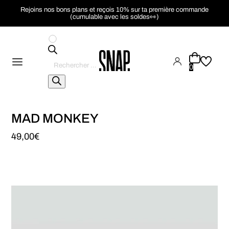
Rejoins nos bons plans et reçois 10% sur ta première commande
(cumulable avec les soldes👀)
Recherche
de
0
produits
MAD MONKEY
49,00
€