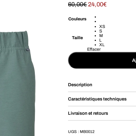
60,00
€
24,00
€
Couleurs
XS
S
M
Taille
L
XL
Effacer
A
Description
Caractéristiques techniques
Livraison et retours
UGS :
MB0012