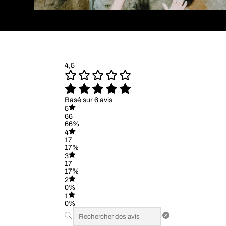
4,5
Basé sur 6 avis
5
66
66%
4
17
17%
3
17
17%
2
0%
1
0%