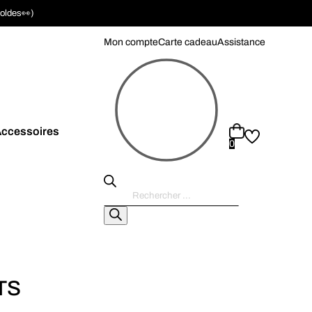
soldes👀)
Mon compte
Carte cadeau
Assistance
ccessoires
0
Recherche
de
produits
TS