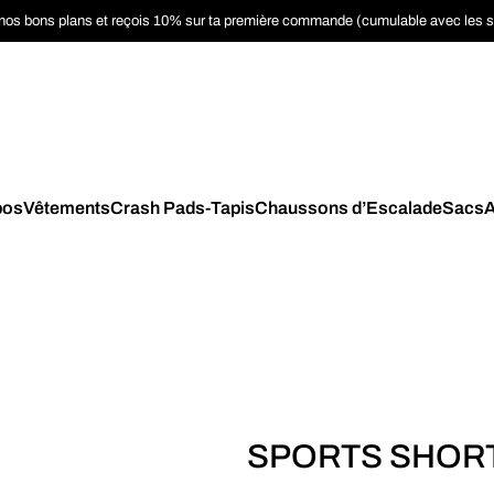
nos bons plans et reçois 10% sur ta première commande (cumulable avec les 
pos
Vêtements
Crash Pads-Tapis
Chaussons d’Escalade
Sacs
A
SPORTS SHOR