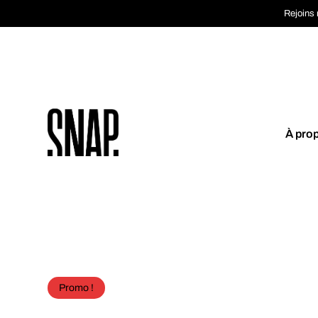
Rejoins 
À pro
Coup de cœur
Promo !