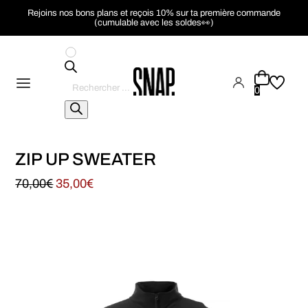
Rejoins nos bons plans et reçois 10% sur ta première commande
(cumulable avec les soldes👀)
Recherche
de
0
produits
ZIP UP SWEATER
70,00
€
35,00
€