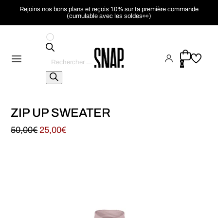
Rejoins nos bons plans et reçois 10% sur ta première commande
(cumulable avec les soldes👀)
Recherche
de
0
produits
ZIP UP SWEATER
50,00
€
25,00
€