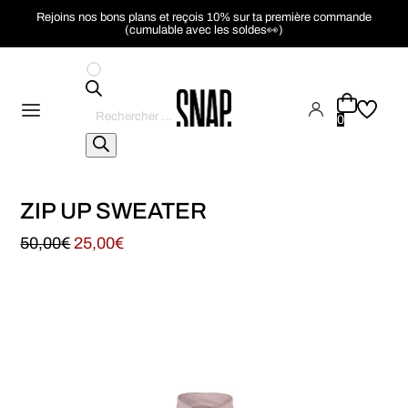
Rejoins nos bons plans et reçois 10% sur ta première commande
(cumulable avec les soldes👀)
Recherche
de
0
produits
ZIP UP SWEATER
50,00
€
25,00
€