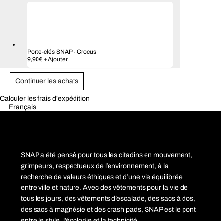
a
plusieurs
variations.
Les
options
peuvent
être
Porte-clés SNAP
-
Crocus
choisies
9,90
€
+
Ajouter
sur
la
page
Continuer les achats
du
produit
Calculer les frais d'expédition
Français
SNAP a été pensé pour tous les citadins en mouvement,
grimpeurs, respectueux de l’environnement, à la
recherche de valeurs éthiques et d’une vie équilibrée
entre ville et nature. Avec des vêtements pour la vie de
tous les jours, des vêtements d’escalade, des sacs à dos,
des sacs à magnésie et des crash pads, SNAP est le pont
entre le style, l’écologie et la technicité.