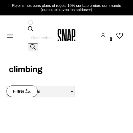
Rejoins nos bons plans et reçois 10% sur ta première commande
(cumulable avec les soldes👀)
Recherche
de
0
produits
climbing
Filtrer