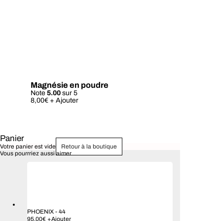
Magnésie en poudre
Note
5.00
sur 5
Ce
8,00
€
+ Ajouter
produit
a
plusieurs
variations.
Les
Panier
options
Votre panier est vide
Retour à la boutique
peuvent
Vous pourrriez aussi aimer
être
choisies
sur
la
page
du
produit
PHOENIX
-
44
95,00
€
+
Ajouter