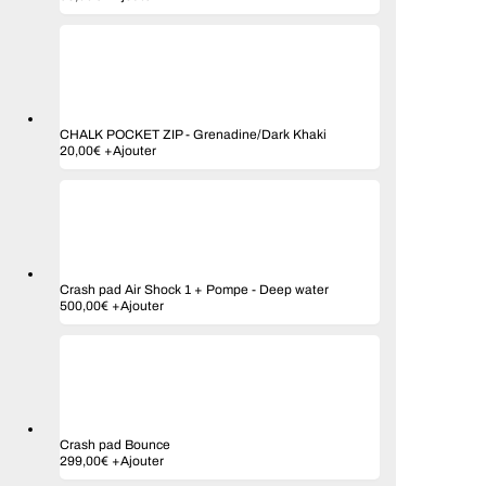
CHALK POCKET ZIP
-
Grenadine/Dark Khaki
20,00
€
+
Ajouter
Crash pad Air Shock 1 + Pompe
-
Deep water
500,00
€
+
Ajouter
Crash pad Bounce
Ce
299,00
€
+
Ajouter
produit