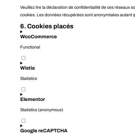
Veuillez lire la déclaration de confidentialité de ces réseaux 
cookies. Les données récupérées sont anonymisées autant qu
6. Cookies placés
WooCommerce
Functional
Consent
to
service
Wistia
woocommerce
Statistics
Consent
to
service
Elementor
wistia
Statistics (anonymous)
Consent
to
service
Google reCAPTCHA
elementor