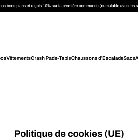
nos bons plans et reçois 10% sur ta première commande (cumulable avec les 
pos
Vêtements
Crash Pads-Tapis
Chaussons d’Escalade
Sacs
A
Politique de cookies (UE)