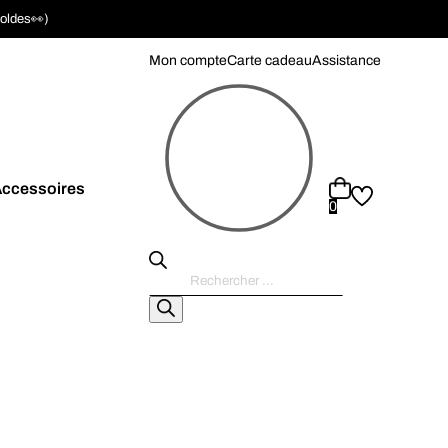
soldes👀)
Mon compte
Carte cadeau
Assistance
ccessoires
0
Recherche
de
produits