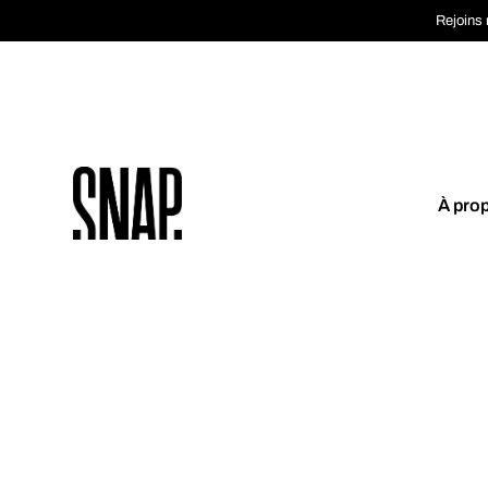
Rejoins 
À pro
Coup de cœur