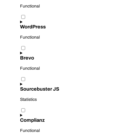
Functional
Consent
to
service
WordPress
google-
recaptcha
Functional
Consent
to
service
Brevo
wordpress
Functional
Consent
to
service
Sourcebuster JS
brevo
Statistics
Consent
to
service
Complianz
sourcebuster-
js
Functional