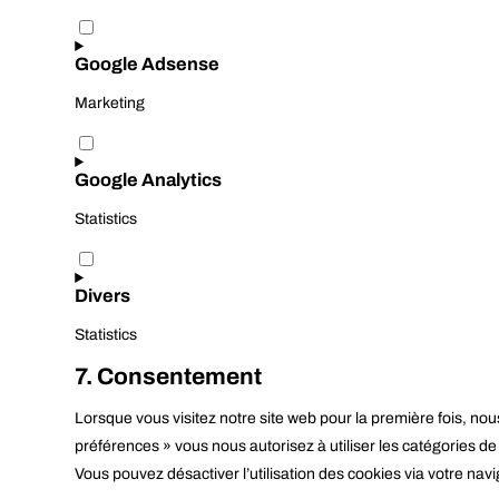
Consent
to
service
Google Adsense
complianz
Marketing
Consent
to
service
Google Analytics
google-
adsense
Statistics
Consent
to
service
Divers
google-
analytics
Statistics
Consent
7. Consentement
to
service
Lorsque vous visitez notre site web pour la première fois, no
divers
préférences » vous nous autorisez à utiliser les catégories d
Vous pouvez désactiver l’utilisation des cookies via votre nav