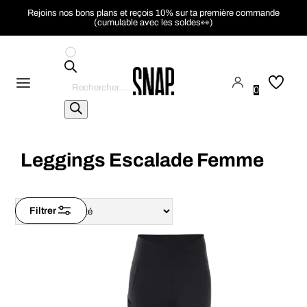
Rejoins nos bons plans et reçois 10% sur ta première commande
(cumulable avec les soldes👀)
Recherche
de
0
produits
Leggings Escalade Femme
Filtrer