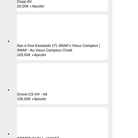
Dopp Kit
Ce
25,00
€
+
Ajouter
produit
a
plusieurs
variations.
Les
options
peuvent
être
Sac à Dos Escalade 17L SNAP x Vieux Campeur |
choisies
SNAP
-
Au Vieux Campeur Chalk
sur
125,00
€
+
Ajouter
la
page
du
produit
Drone CS HV
-
46
135,00
€
+
Ajouter