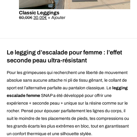
Classic Leggings
Ce
60,00
€
30,00
€
+ Ajouter
produit
a
plusieurs
variations.
Les
options
peuvent
Le legging d’escalade pour femme : l’effet
être
choisies
seconde peau ultra-résistant
sur
la
page
Pour les grimpeuses qui recherchent une liberté de mouvement
du
absolue sans aucune attache ni pli de tissu gênant, le collant de
produit
sport est l’alternative parfaite au pantalon classique. Le
legging
escalade femme
SNAP a été développé pour offrir une
expérience « seconde peau » unique sur la résine comme sur le
rocher. Pensé pour épouser parfaitement les lignes du corps, il
suit le moindre de tes placements de pieds, tes compressions ou
tes grands écarts les plus extrêmes en bloc, tout en garantissant
un confort thermique et une silhouette stylée.