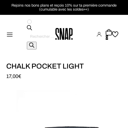
Rejoins nos bons plans et reçois 10% sur ta première commande
(cumulable avec les soldes👀)
Recherche
de
0
produits
CHALK POCKET LIGHT
17,00
€