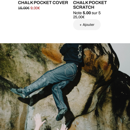
CHALK POCKET COVER
CHALK POCKET
SCRATCH
15,00
€
9,00
€
Ce
Note
5.00
sur 5
produit
25,00
€
a
+ Ajouter
plusieurs
variations.
Ce
Les
produit
options
a
peuvent
plusieurs
être
variations.
choisies
Les
sur
options
la
peuvent
page
être
du
choisies
produit
sur
la
page
du
produit