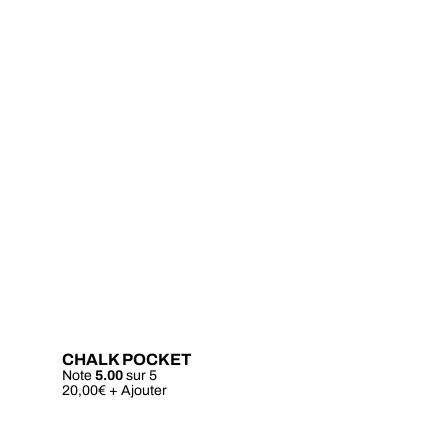
CHALK POCKET
Note
5.00
sur 5
Ce
20,00
€
+ Ajouter
produit
a
plusieurs