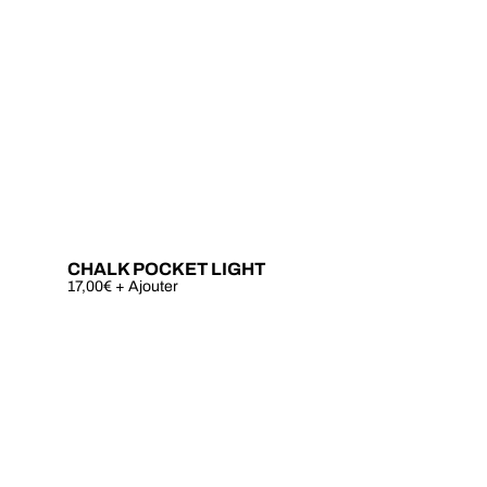
CHALK POCKET LIGHT
Ce
17,00
€
+ Ajouter
produit
a
plusieurs
variations.
Les
options
peuvent
être
choisies
sur
la
page