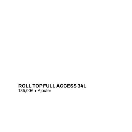
ROLL TOP FULL ACCESS 34L
Ce
135,00
€
+ Ajouter
produit
a
plusieurs
variations.
Les
options
peuvent
être
choisies