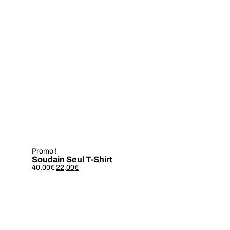
Promo !
Soudain Seul T-Shirt
Le
Le
40,00
€
22,00
€
prix
prix
initial
actuel
était :
est :
40,00€.
22,00€.