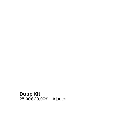
Dopp Kit
Ce
25,00
€
20,00
€
+ Ajouter
produit
a
plusieurs
variations.
Les
options
peuvent
être