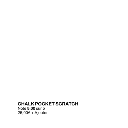
CHALK POCKET SCRATCH
Note
5.00
sur 5
Ce
25,00
€
+ Ajouter
produit
a
plusieurs