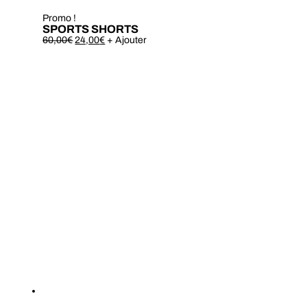
Promo !
SPORTS SHORTS
Ce
60,00
€
24,00
€
+ Ajouter
produit
a
plusieurs
variations.
Les
options
peuvent
être
choisies
sur
la
page
du
produit