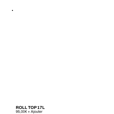
ROLL TOP 17L
Ce
95,00
€
+ Ajouter