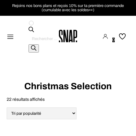
Rejoins nos bons plans et reçois 10% sur ta première commande
(cumulable avec les soldes👀)
Recherche
de
0
produits
Christmas Selection
Trié
22 résultats affichés
par
popularité