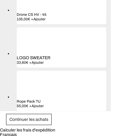
Drone CS HV
-
45
135,00
€
+
Ajouter
LOGO SWEATER
33,60
€
+
Ajouter
Rope Pack TU
Ce
55,00
€
+
Ajouter
produit
a
plusieurs
Continuer les achats
variations.
Les
Calculer les frais d'expédition
options
Français