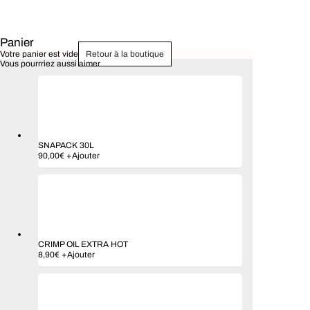
Panier
Votre panier est vide
Retour à la boutique
Vous pourrriez aussi aimer
SNAPACK 30L
Ce
90,00
€
+
Ajouter
produit
a
plusieurs
variations.
Les
options
peuvent
être
CRIMP OIL EXTRA HOT
choisies
8,90
€
+
Ajouter
sur
la
page
du
produit