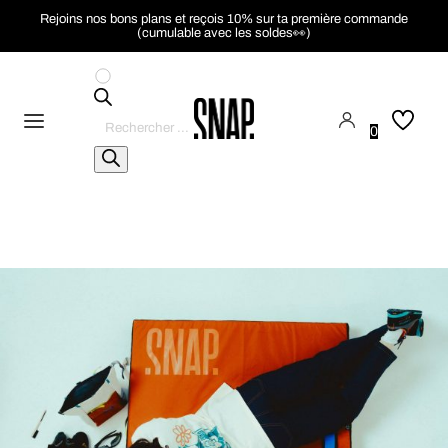
Rejoins nos bons plans et reçois 10% sur ta première commande
(cumulable avec les soldes👀)
Recherche
de
0
produits