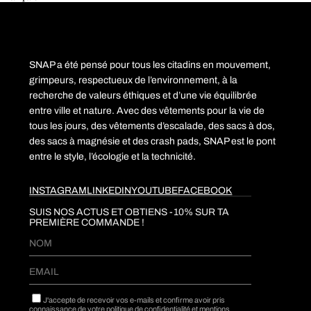
peuvent
être
choisies
sur
la
page
SNAP a été pensé pour tous les citadins en mouvement,
du
produit
grimpeurs, respectueux de l’environnement, à la
recherche de valeurs éthiques et d’une vie équilibrée
entre ville et nature. Avec des vêtements pour la vie de
tous les jours, des vêtements d’escalade, des sacs à dos,
des sacs à magnésie et des crash pads, SNAP est le pont
entre le style, l’écologie et la technicité.
INSTAGRAM
LINKEDIN
YOUTUBE
FACEBOOK
SUIS NOS ACTUS ET OBTIENS -10% SUR TA
PREMIÈRE COMMANDE !​
J'accepte de recevoir vos e-mails et confirme avoir pris
connaissance de
votre politique de confidentialité et mentions