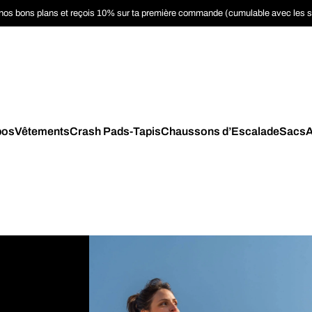
nos bons plans et reçois 10% sur ta première commande (cumulable avec les 
pos
Vêtements
Crash Pads-Tapis
Chaussons d’Escalade
Sacs
A