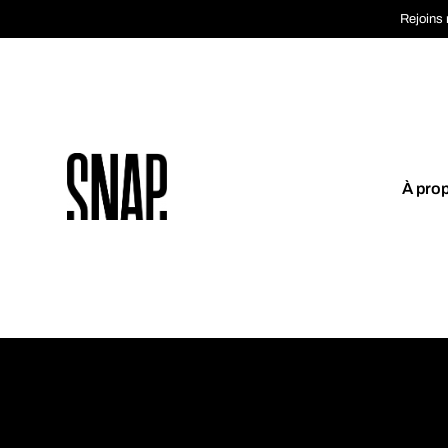
Rejoins 
À pro
Coup de cœur