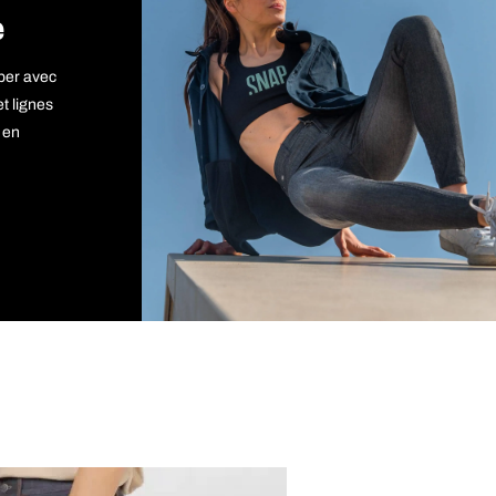
e
per avec
t lignes
 en