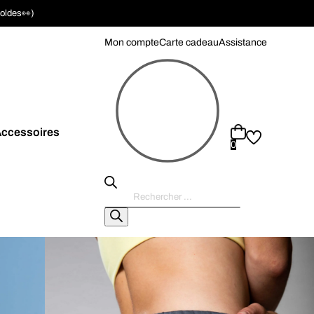
soldes👀)
Mon compte
Carte cadeau
Assistance
ccessoires
0
Recherche
de
produits