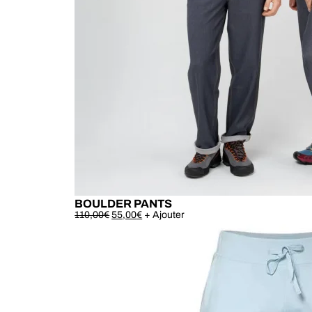
BOULDER PANTS
Ce
110,00
€
55,00
€
+ Ajouter
produit
a
plusieurs
variations.
Les
options
peuvent
être
choisies