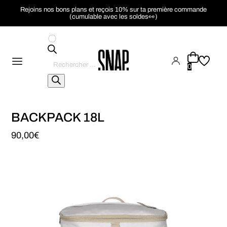
Rejoins nos bons plans et reçois 10% sur ta première commande
(cumulable avec les soldes👀)
Recherche
de
0
produits
BACKPACK 18L
90,00
€