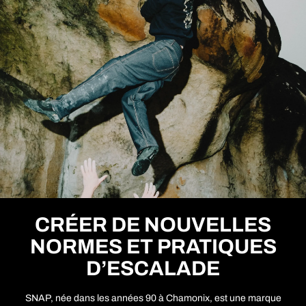
variations.
Les
options
peuvent
être
choisies
sur
la
page
du
produit
CRÉER DE NOUVELLES
NORMES ET PRATIQUES
D’ESCALADE
SNAP, née dans les années 90 à Chamonix, est une marque