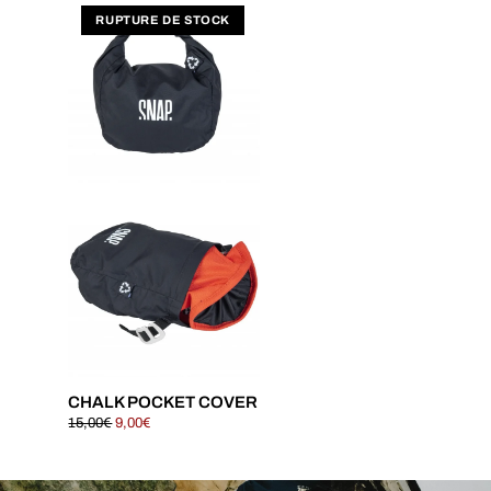
CHALK POCKET COVER
15,00
€
9,00
€
Ce
produit
a
plusieurs