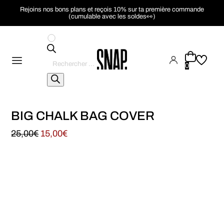
Rejoins nos bons plans et reçois 10% sur ta première commande
(cumulable avec les soldes👀)
Recherche
de
0
produits
BIG CHALK BAG COVER
25,00
€
15,00
€