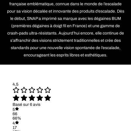
française emblématique, connue dans le monde de l’escalade
pour sa vision décalée et innovante des produits d’escalade. Dès
le début, SNAP a imprimé sa marque avec les dégaines BUM
(premières dégaines à doigt fil en France) et une gamme de
crash-pads ultra-résistants. Aujourd’hui encore, elle continue de
s’affranchir des visions strictement traditionnelles et crée des
standards pour une nouvelle vision spontanée de l’escalade,
encourageant les esprits libres et esthétiques.
4,5
Basé sur 6 avis
5
66
66%
4
17