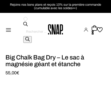
Rejoins nos bons plans et reçois 10% sur ta première commande
(cumulable avec les soldes👀)
Recherche
de
0
produits
Big Chalk Bag Dry – Le sac à
magnésie géant et étanche
55,00
€