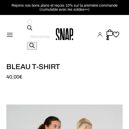
Rejoins nos bons plans et reçois 10% sur ta première commande
(cumulable avec les soldes👀)
Recherche
de
0
produits
BLEAU T-SHIRT
40,00
€