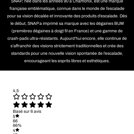
SNAP, née dans les années 90 à Chamonix, est une marque
française emblématique, connue dans le monde de l’escalade
pour sa vision décalée et innovante des produits d’escalade. Dès
le début, SNAP a imprimé sa marque avec les dégaines BUM
(premières dégaines à doigt fil en France) et une gamme de
crash-pads ultra-résistants. Aujourd’hui encore, elle continue de
s’affranchir des visions strictement traditionnelles et crée des
standards pour une nouvelle vision spontanée de l’escalade,
encourageant les esprits libres et esthétiques.
4,5
Basé sur 6 avis
5
66
66%
4