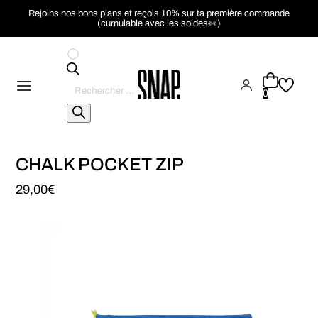
Rejoins nos bons plans et reçois 10% sur ta première commande
(cumulable avec les soldes👀)
Recherche
de
0
produits
CHALK POCKET ZIP
29,00
€