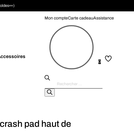
soldes👀)
Mon compte
Carte cadeau
Assistance
ccessoires
0
Recherche
de
produits
 crash pad haut de