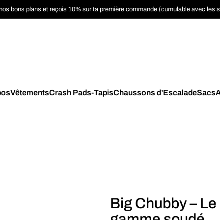
nos bons plans et reçois 10% sur ta première commande (cumulable avec les 
pos
Vêtements
Crash Pads-Tapis
Chaussons d’Escalade
Sacs
A
Big Chubby – Le
gamme soudé