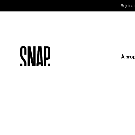
Rejoins 
À pro
Coup de cœur