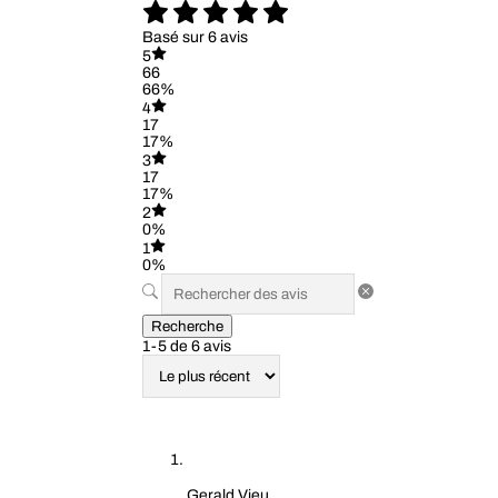
Basé sur 6 avis
5
66
66%
4
17
17%
3
17
17%
2
0%
1
0%
Recherche
1-5 de 6 avis
Gerald Vieu