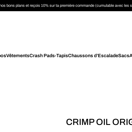
nos bons plans et reçois 10% sur ta première commande (cumulable avec les 
pos
Vêtements
Crash Pads-Tapis
Chaussons d’Escalade
Sacs
A
CRIMP OIL ORI