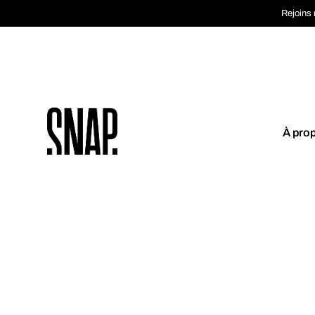
Rejoins 
À pro
Coup de cœur