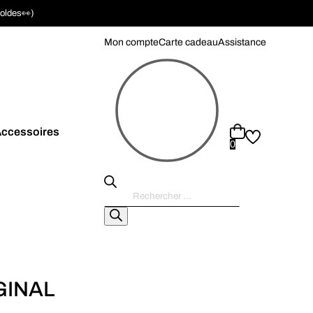
soldes👀)
Mon compte
Carte cadeau
Assistance
ccessoires
0
Recherche
de
produits
GINAL