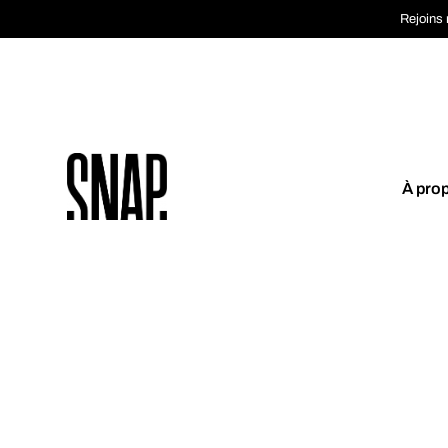
Rejoins 
À pro
Coup de cœur