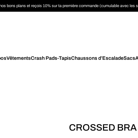
nos bons plans et reçois 10% sur ta première commande (cumulable avec les 
pos
Vêtements
Crash Pads-Tapis
Chaussons d’Escalade
Sacs
A
CROSSED BRA