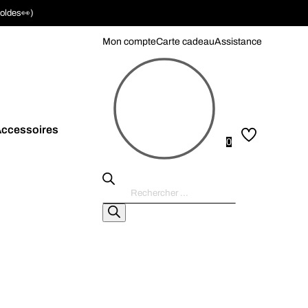
soldes👀)
Mon compte
Carte cadeau
Assistance
ccessoires
0
Recherche
de
produits