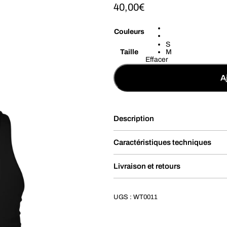
40,00
€
Couleurs
S
Taille
M
Effacer
A
Description
Caractéristiques techniques
Livraison et retours
UGS :
WT0011