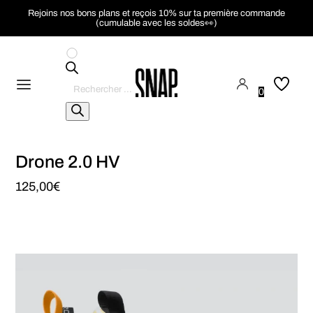
Rejoins nos bons plans et reçois 10% sur ta première commande
(cumulable avec les soldes👀)
Recherche
de
0
produits
Drone 2.0 HV
125,00
€