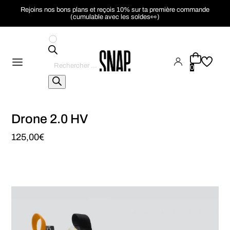
Rejoins nos bons plans et reçois 10% sur ta première commande
(cumulable avec les soldes👀)
Recherche
de
0
produits
Drone 2.0 HV
125,00
€