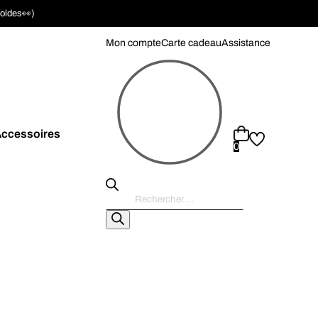
soldes👀)
Mon compte
Carte cadeau
Assistance
ccessoires
0
Recherche
de
produits