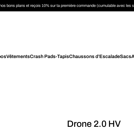
nos bons plans et reçois 10% sur ta première commande (cumulable avec les 
pos
Vêtements
Crash Pads-Tapis
Chaussons d’Escalade
Sacs
A
Drone 2.0 HV