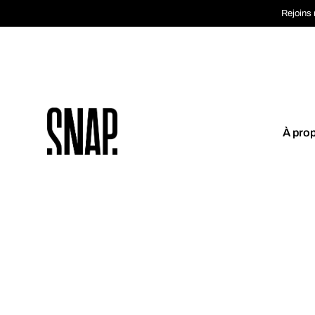
Rejoins 
À pro
Coup de cœur