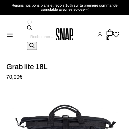
Rejoins nos bons plans et reçois 10% sur ta première commande
(cumulable avec les soldes👀)
Recherche
de
0
produits
Grab lite 18L
70,00
€