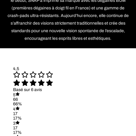
le début, SNAP a imprimé sa marque avec les dégaines BUM
(premières dégaines à doigt fil en France) et une gamme de
crash-pads ultra-résistants. Aujourd’hui encore, elle continue de
s’affranchir des visions strictement traditionnelles et crée des
standards pour une nouvelle vision spontanée de l’escalade,
encourageant les esprits libres et esthétiques.
4,5
Basé sur 6 avis
5
66
66%
4
17
17%
3
17
17%