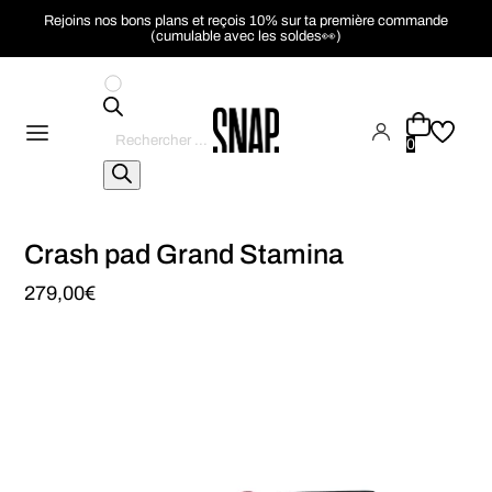
Rejoins nos bons plans et reçois 10% sur ta première commande
(cumulable avec les soldes👀)
Recherche
de
0
produits
Crash pad Grand Stamina
279,00
€