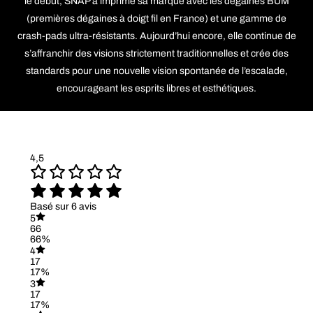
le début, SNAP a imprimé sa marque avec les dégaines BUM
(premières dégaines à doigt fil en France) et une gamme de
crash-pads ultra-résistants. Aujourd’hui encore, elle continue de
s’affranchir des visions strictement traditionnelles et crée des
standards pour une nouvelle vision spontanée de l’escalade,
encourageant les esprits libres et esthétiques.
4,5
Basé sur 6 avis
5
66
66%
4
17
17%
3
17
17%