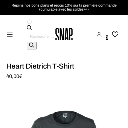
Rejoins nos bons plans et reçois 10% sur ta première commande
(cumulable avec les soldes👀)
Recherche
de
0
produits
Heart Dietrich T-Shirt
40,00
€