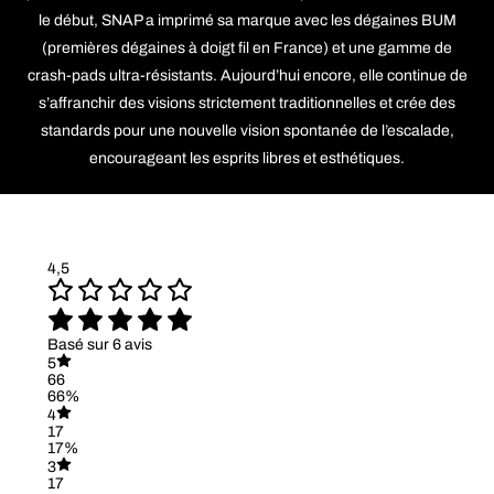
le début, SNAP a imprimé sa marque avec les dégaines BUM
(premières dégaines à doigt fil en France) et une gamme de
crash-pads ultra-résistants. Aujourd’hui encore, elle continue de
s’affranchir des visions strictement traditionnelles et crée des
standards pour une nouvelle vision spontanée de l’escalade,
encourageant les esprits libres et esthétiques.
4,5
Basé sur 6 avis
5
66
66%
4
17
17%
3
17