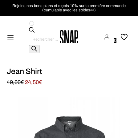
Rejoins nos bons plans et reçois 10% sur ta première commande
(cumulable avec les soldes👀)
Recherche
de
0
produits
Jean Shirt
49,00
€
24,50
€