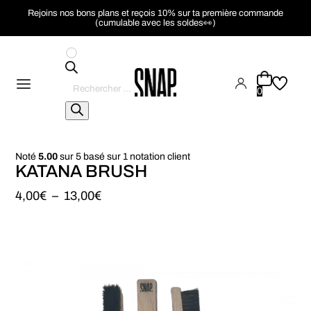
Rejoins nos bons plans et reçois 10% sur ta première commande
(cumulable avec les soldes👀)
Recherche
de
0
produits
Noté
5.00
sur 5 basé sur
1
notation client
KATANA BRUSH
Plage
4,00
€
–
13,00
€
de
prix :
4,00€
à
13,00€