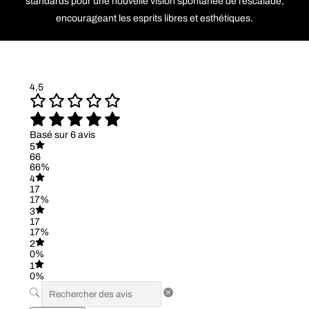
standards pour une nouvelle vision spontanée de l’escalade,
encourageant les esprits libres et esthétiques.
4,5
Basé sur 6 avis
5
66
66%
4
17
17%
3
17
17%
2
0%
1
0%