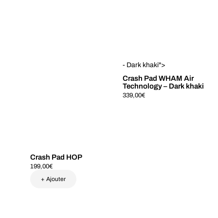
- Dark khaki">
Crash Pad WHAM Air
Technology
–
Dark khaki
339,00
€
Crash Pad HOP
199,00
€
+ Ajouter
Ce
produit
a
plusieurs