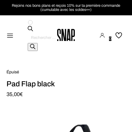
Rejoins nos bons plans et reçois 10% sur ta première commande
(cumulable avec les soldes👀)
Recherche
de
0
produits
Épuisé
Pad Flap black
35,00
€