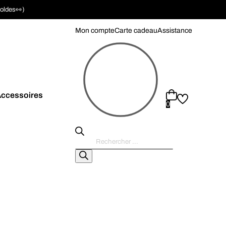
soldes👀)
Mon compte
Carte cadeau
Assistance
ccessoires
0
Recherche
de
produits