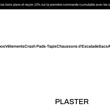
nos bons plans et reçois 10% sur ta première commande (cumulable avec les 
pos
Vêtements
Crash Pads-Tapis
Chaussons d’Escalade
Sacs
A
PLASTER