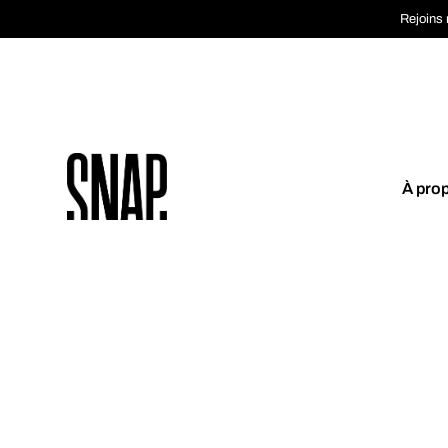
Rejoins 
À pro
Coup de cœur