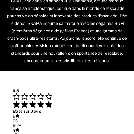
SNAP, née dans les années 90 à Chamonix, est une marque
française emblématique, connue dans le monde de l’escalade
pour sa vision décalée et innovante des produits d’escalade. Dès
le début, SNAP a imprimé sa marque avec les dégaines BUM
(premières dégaines à doigt fil en France) et une gamme de
crash-pads ultra-résistants. Aujourd’hui encore, elle continue de
s’affranchir des visions strictement traditionnelles et crée des
standards pour une nouvelle vision spontanée de l’escalade,
encourageant les esprits libres et esthétiques.
4,5
Basé sur 6 avis
5
66
66%
4