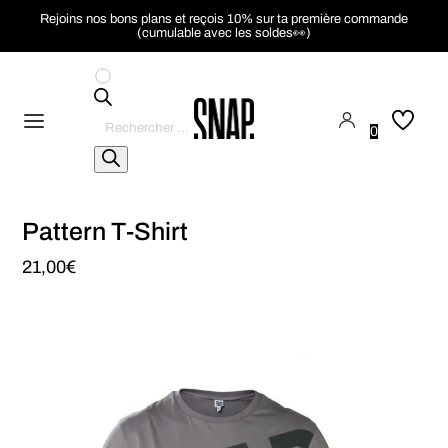
Rejoins nos bons plans et reçois 10% sur ta première commande
(cumulable avec les soldes👀)
Recherche
de
0
produits
Pattern T-Shirt
21,00
€