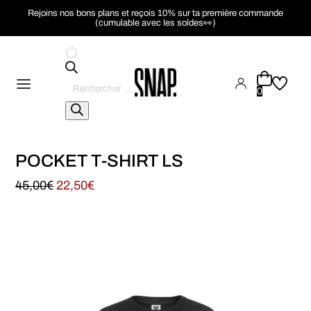
Rejoins nos bons plans et reçois 10% sur ta première commande
(cumulable avec les soldes👀)
Recherche
de
0
produits
POCKET T-SHIRT LS
45,00
€
22,50
€