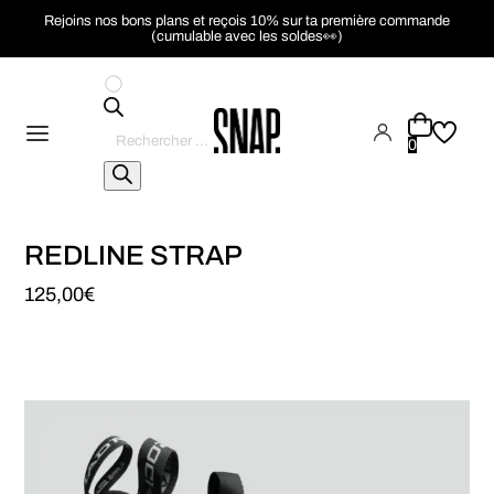
Rejoins nos bons plans et reçois 10% sur ta première commande
(cumulable avec les soldes👀)
Recherche
de
0
produits
REDLINE STRAP
125,00
€