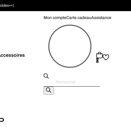
soldes👀)
Mon compte
Carte cadeau
Assistance
ccessoires
0
Recherche
de
produits
P