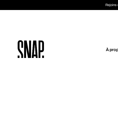
Rejoins 
À pro
Coup de cœur