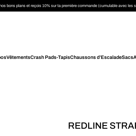
nos bons plans et reçois 10% sur ta première commande (cumulable avec les 
pos
Vêtements
Crash Pads-Tapis
Chaussons d’Escalade
Sacs
A
REDLINE STRA