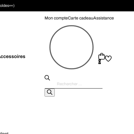
soldes👀)
Mon compte
Carte cadeau
Assistance
ccessoires
0
Recherche
de
produits
lient