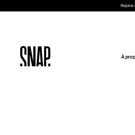
Rejoins 
À pro
Coup de cœur