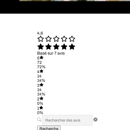
4,6
Basé sur 7 avis
5
72
72%
4
14
14%
3
14
14%
2
0%
1
0%
Recherche