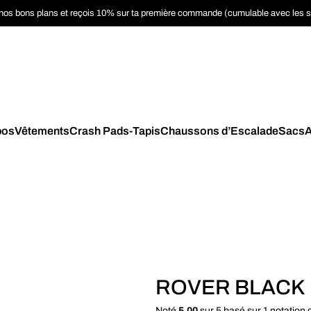
nos bons plans et reçois 10% sur ta première commande (cumulable avec les 
pos
Vêtements
Crash Pads-Tapis
Chaussons d’Escalade
Sacs
A
ROVER BLACK
Noté
5.00
sur 5 basé sur
1
notation c