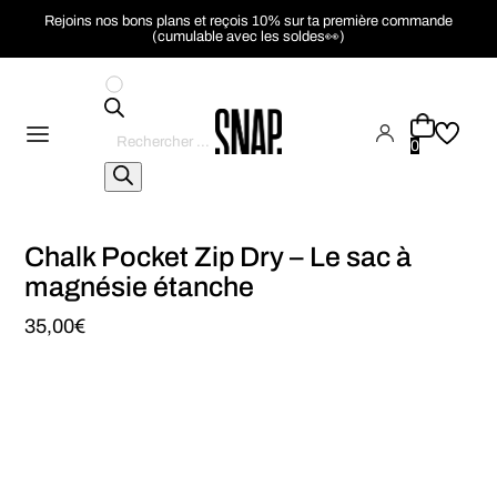
Rejoins nos bons plans et reçois 10% sur ta première commande
(cumulable avec les soldes👀)
Recherche
de
0
produits
Chalk Pocket Zip Dry – Le sac à
magnésie étanche
35,00
€