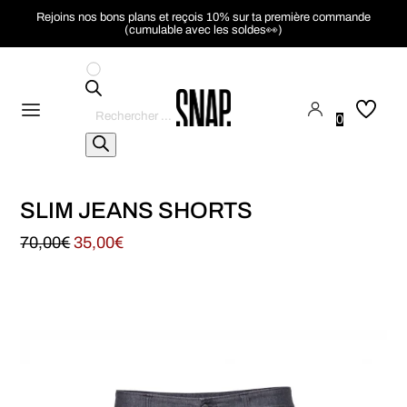
Rejoins nos bons plans et reçois 10% sur ta première commande
(cumulable avec les soldes👀)
Recherche
de
0
produits
SLIM JEANS SHORTS
70,00
€
35,00
€