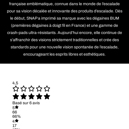
française emblématique, connue dans le monde de l’escalade
pour sa vision décalée et innovante des produits d’escalade. Dès
le début, SNAP a imprimé sa marque avec les dégaines BUM
(premières dégaines à doigt fil en France) et une gamme de
crash-pads ultra-résistants. Aujourd’hui encore, elle continue de
s’affranchir des visions strictement traditionnelles et crée des
standards pour une nouvelle vision spontanée de l’escalade,
encourageant les esprits libres et esthétiques.
4,5
Basé sur 6 avis
5
66
66%
4
17