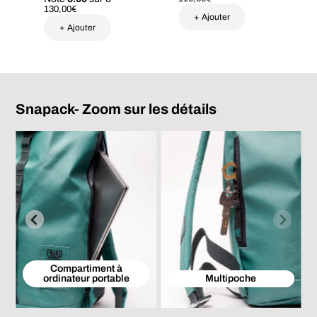
130,00
€
+ Ajouter
+ Ajouter
Ce
produit
a
plusieurs
variations.
Les
options
Snapack- Zoom sur les détails
peuvent
être
choisies
sur
la
page
du
produit
Compartiment à
ordinateur portable
Multipoche