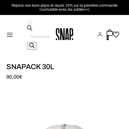
Rejoins nos bons plans et reçois 10% sur ta première commande
(cumulable avec les soldes👀)
Recherche
de
0
produits
SNAPACK 30L
90,00
€