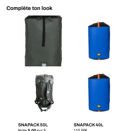
Complète ton look
SNAPACK 50L
SNAPACK 40L
Note
5.00
sur 5
110,00
€