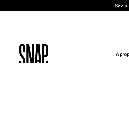
Rejoins 
À pro
Coup de cœur