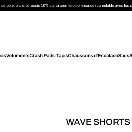
nos bons plans et reçois 10% sur ta première commande (cumulable avec les 
pos
Vêtements
Crash Pads-Tapis
Chaussons d’Escalade
Sacs
A
WAVE SHORTS