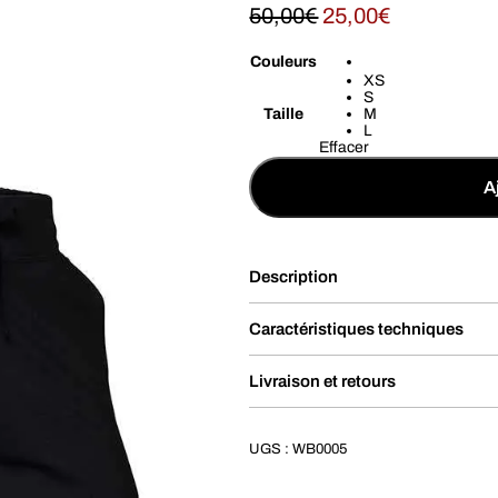
50,00
€
25,00
€
Couleurs
XS
S
Taille
M
L
Effacer
A
Description
Caractéristiques techniques
Livraison et retours
UGS :
WB0005