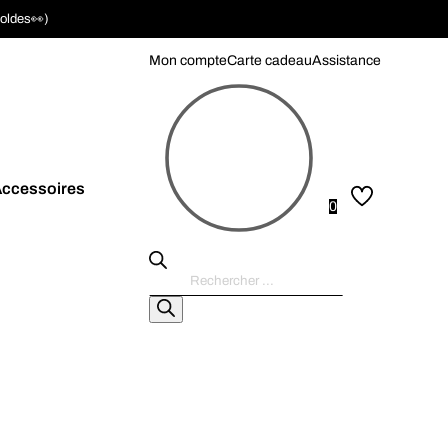
soldes👀)
Mon compte
Carte cadeau
Assistance
ccessoires
0
Recherche
de
produits