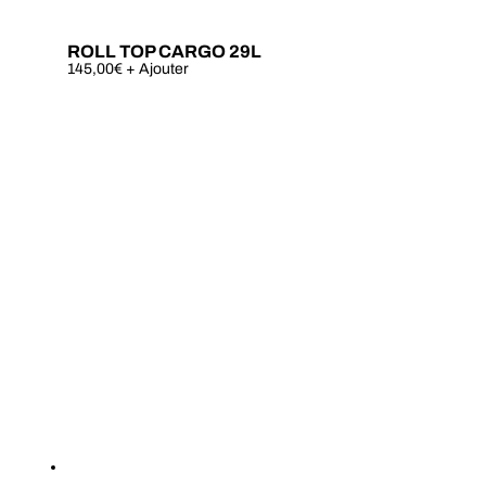
ROLL TOP CARGO 29L
Ce
145,00
€
+ Ajouter
produit
a
plusieurs
variations.
Les
options
peuvent
être
choisies
sur
la
page
du
produit