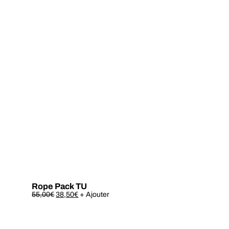
Rope Pack TU
Ce
55,00
€
38,50
€
+ Ajouter
produit
a
plusieurs
variations.