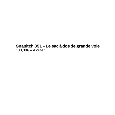
Snapitch 35L – Le sac à dos de grande voie
Ce
130,00
€
+ Ajouter
produit
a
plusieurs
variations.
Les
options
peuvent
être
choisies
sur
la
page
du
produit