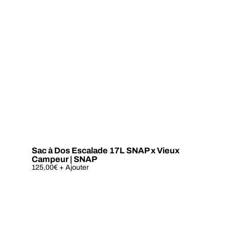
Sac à Dos Escalade 17L SNAP x Vieux
Campeur | SNAP
Ce
125,00
€
+ Ajouter
produit
a
plusieurs
variations.
Les
options
peuvent
être