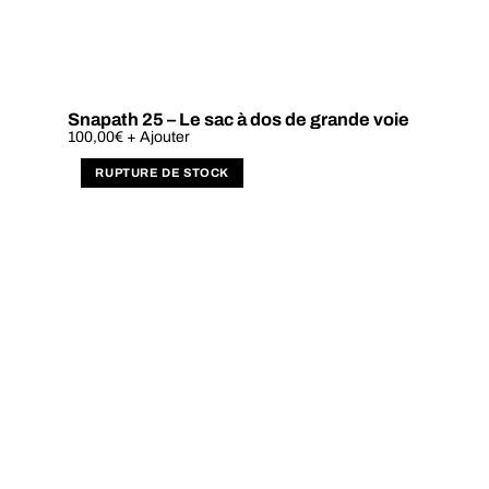
Snapath 25 – Le sac à dos de grande voie
Ce
100,00
€
+ Ajouter
produit
a
plusieurs
variations.
Les
options
peuvent
être
choisies
sur
la
page
du
produit