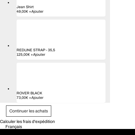
Jean Shirt
49,00
€
+
Ajouter
REDLINE STRAP
-
35,5
125,00
€
+
Ajouter
ROVER BLACK
Ce
73,00
€
+
Ajouter
produit
a
plusieurs
Continuer les achats
variations.
Les
Calculer les frais d'expédition
options
Français
peuvent
être