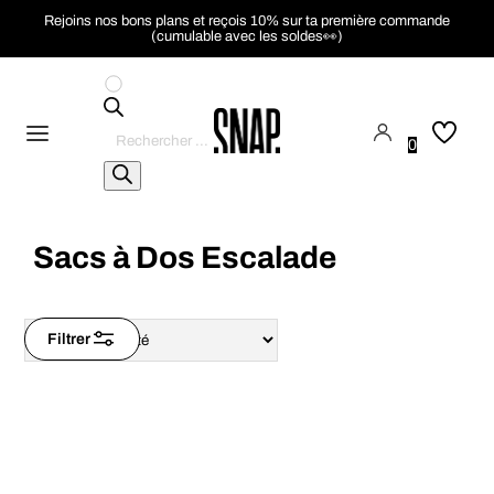
Rejoins nos bons plans et reçois 10% sur ta première commande
(cumulable avec les soldes👀)
Recherche
de
0
produits
Sacs à Dos Escalade
Filtrer