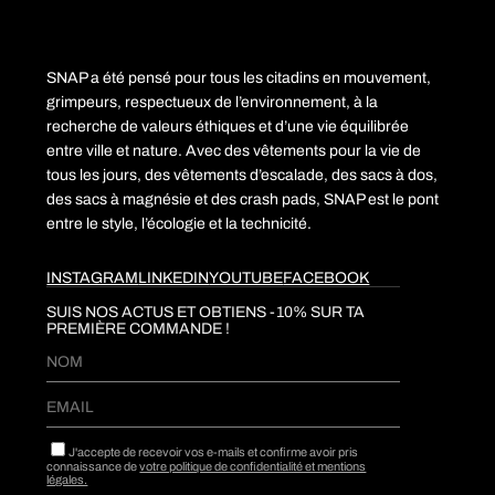
choisies
sur
la
page
du
SNAP a été pensé pour tous les citadins en mouvement,
produit
grimpeurs, respectueux de l’environnement, à la
recherche de valeurs éthiques et d’une vie équilibrée
entre ville et nature. Avec des vêtements pour la vie de
tous les jours, des vêtements d’escalade, des sacs à dos,
des sacs à magnésie et des crash pads, SNAP est le pont
entre le style, l’écologie et la technicité.
INSTAGRAM
LINKEDIN
YOUTUBE
FACEBOOK
SUIS NOS ACTUS ET OBTIENS -10% SUR TA
PREMIÈRE COMMANDE !​
J'accepte de recevoir vos e-mails et confirme avoir pris
connaissance de
votre politique de confidentialité et mentions
légales.