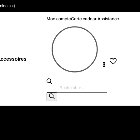
soldes👀)
Mon compte
Carte cadeau
Assistance
ccessoires
0
Recherche
de
produits