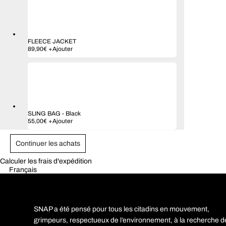
FLEECE JACKET
Ce
89,90
€
+
Ajouter
produit
a
plusieurs
variations.
Les
options
peuvent
être
SLING BAG
-
Black
choisies
55,00
€
+
Ajouter
sur
la
page
Continuer les achats
du
produit
Calculer les frais d'expédition
Français
SNAP a été pensé pour tous les citadins en mouvement,
grimpeurs, respectueux de l’environnement, à la recherche d