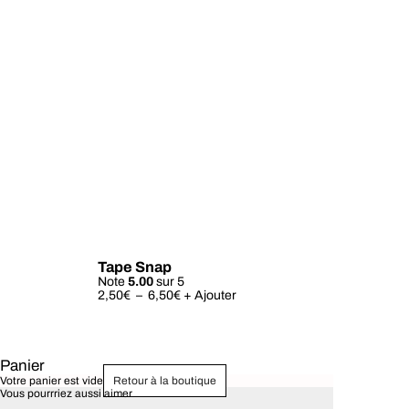
Tape Snap
Note
5.00
sur 5
Plage
2,50
€
–
6,50
€
+ Ajouter
de
prix :
2,50€
à
6,50€
Panier
Votre panier est vide
Retour à la boutique
Vous pourrriez aussi aimer