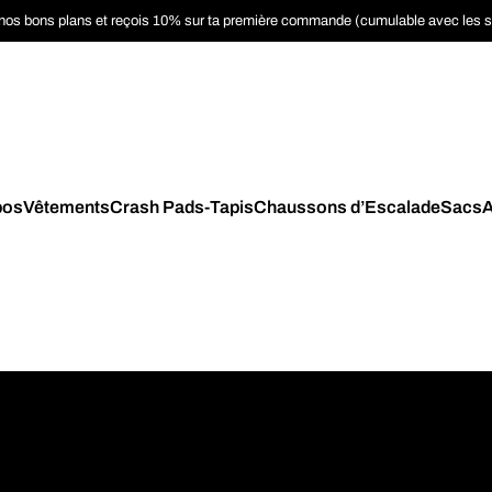
nos bons plans et reçois 10% sur ta première commande (cumulable avec les 
pos
Vêtements
Crash Pads-Tapis
Chaussons d’Escalade
Sacs
A