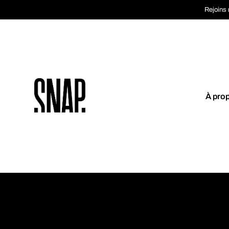
Rejoins 
À pro
Coup de cœur