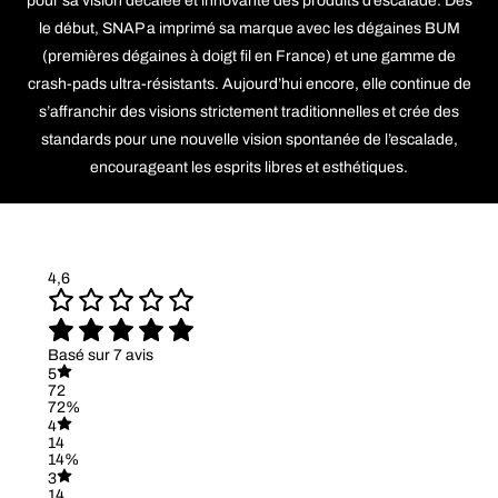
pour sa vision décalée et innovante des produits d’escalade. Dès
le début, SNAP a imprimé sa marque avec les dégaines BUM
(premières dégaines à doigt fil en France) et une gamme de
crash-pads ultra-résistants. Aujourd’hui encore, elle continue de
s’affranchir des visions strictement traditionnelles et crée des
standards pour une nouvelle vision spontanée de l’escalade,
encourageant les esprits libres et esthétiques.
4,6
Basé sur 7 avis
5
72
72%
4
14
14%
3
14