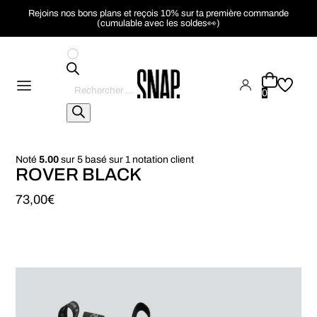
Rejoins nos bons plans et reçois 10% sur ta première commande
(cumulable avec les soldes👀)
Recherche
de
0
produits
Noté
5.00
sur 5 basé sur
1
notation client
ROVER BLACK
73,00
€