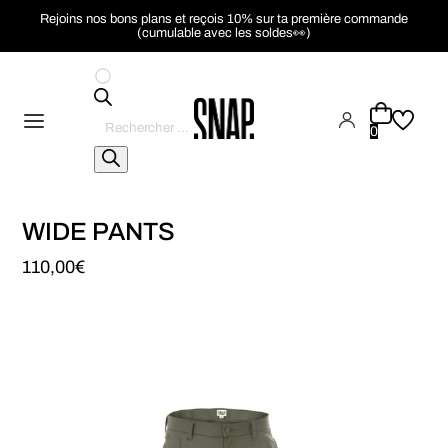
Rejoins nos bons plans et reçois 10% sur ta première commande
(cumulable avec les soldes👀)
Recherche
de
0
produits
WIDE PANTS
110,00
€