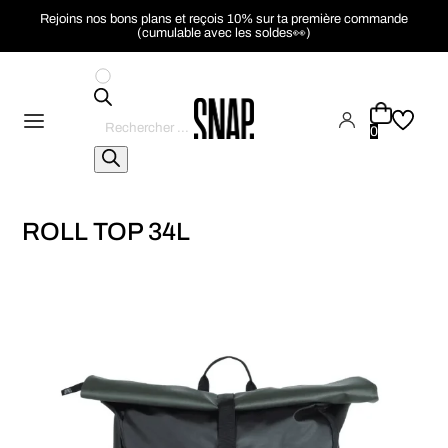
Rejoins nos bons plans et reçois 10% sur ta première commande
(cumulable avec les soldes👀)
Recherche
de
0
produits
ROLL TOP 34L