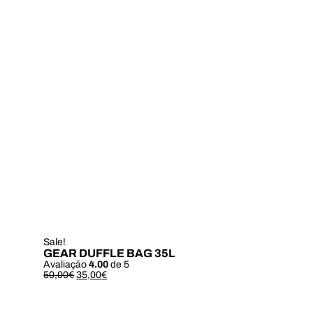
Sale!
GEAR DUFFLE BAG 35L
Avaliação
4.00
de 5
Le
Le
50,00
€
35,00
€
prix
prix
initial
actuel
était :
est :