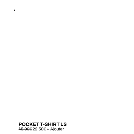
POCKET T-SHIRT LS
Este
45,00
€
22,50
€
+ Ajouter
produto