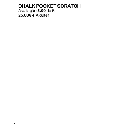
CHALK POCKET SCRATCH
Avaliação
5.00
de 5
Este
25,00
€
+ Ajouter
produto
tem
várias
variantes.
As
opções
podem
ser
escolhidas
na
página
do
produto