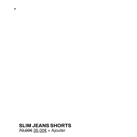
SLIM JEANS SHORTS
Este
70,00
€
35,00
€
+ Ajouter
produto