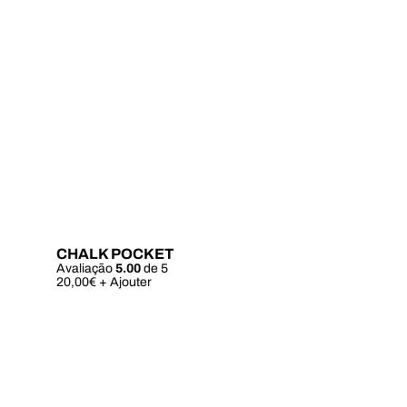
CHALK POCKET
Avaliação
5.00
de 5
Este
20,00
€
+ Ajouter
produto
tem
várias
variantes.
As
opções
podem
ser
escolhidas