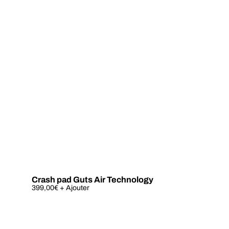
Crash pad Guts Air Technology
Este
399,00
€
+ Ajouter
produto
tem
várias
variantes.
As