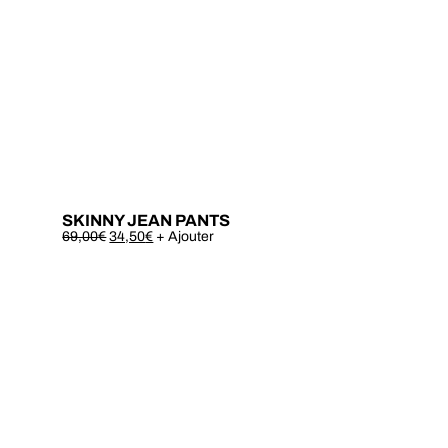
SKINNY JEAN PANTS
Este
69,00
€
34,50
€
+ Ajouter
produto
tem
várias
variantes.
As
opções
podem
ser
escolhidas
na
página
do
produto