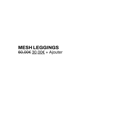
MESH LEGGINGS
Este
60,00
€
30,00
€
+ Ajouter
produto
tem
várias
variantes.
As
opções
podem
ser
escolhidas
na
página
do
produto