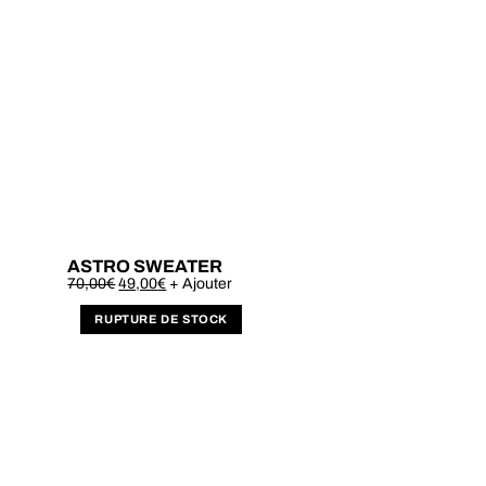
ASTRO SWEATER
Este
70,00
€
49,00
€
+ Ajouter
produto
tem
várias
variantes.
As
opções
podem
ser
escolhidas
na
página
do