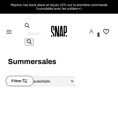
Rejoins nos bons plans et reçois 10% sur ta première commande
(cumulable avec les soldes👀)
Pesquisar
produtos
0
Summersales
Filtrer