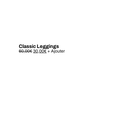
Classic Leggings
Este
60,00
€
30,00
€
+ Ajouter
produto
tem
várias
variantes.
As
opções
podem
ser
escolhidas
na
página
do
produto