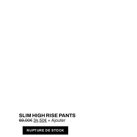
SLIM HIGH RISE PANTS
Este
69,00
€
34,50
€
+ Ajouter
produto
tem
várias