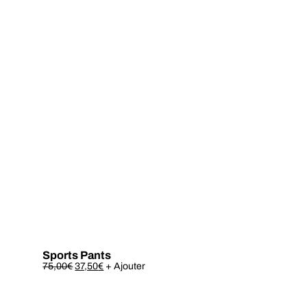
Sports Pants
Este
75,00
€
37,50
€
+ Ajouter
produto
tem
várias
variantes.