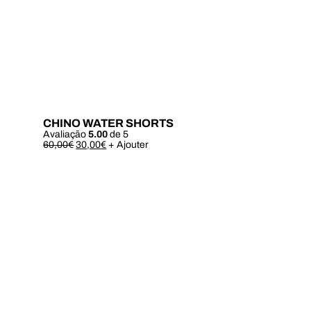
CHINO WATER SHORTS
Avaliação
5.00
de 5
Este
60,00
€
30,00
€
+ Ajouter
produto
tem
várias
variantes.
As
opções
podem
ser
escolhidas
na
página
do
produto