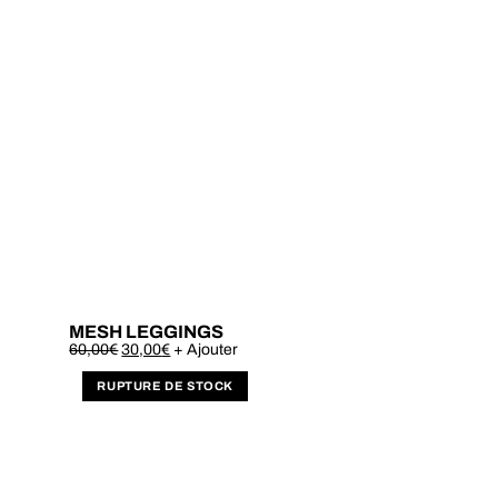
MESH LEGGINGS
Este
60,00
€
30,00
€
+ Ajouter
produto
tem
várias
variantes.
As
opções
podem
ser