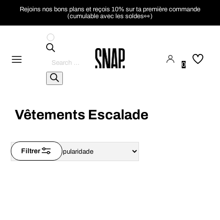
Rejoins nos bons plans et reçois 10% sur ta première commande
(cumulable avec les soldes👀)
Pesquisar
produtos
0
Vêtements Escalade
Filtrer