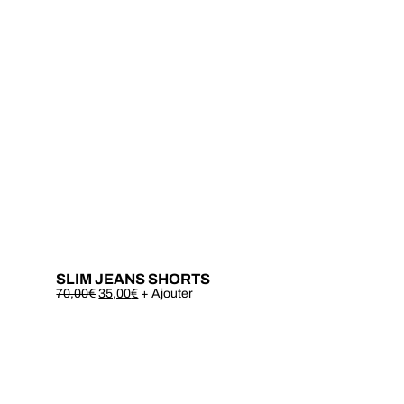
SLIM JEANS SHORTS
Este
70,00
€
35,00
€
+ Ajouter
produto
tem
várias
variantes.
As
opções
podem
ser