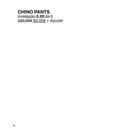
CHINO PANTS
Avaliação
5.00
de 5
Este
100,00
€
50,00
€
+ Ajouter
produto
tem
várias
variantes.
As
opções
podem
ser
escolhidas
na
página
do
produto