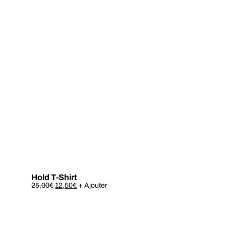
Hold T-Shirt
Este
25,00
€
12,50
€
+ Ajouter
produto
tem
várias
variantes.
As