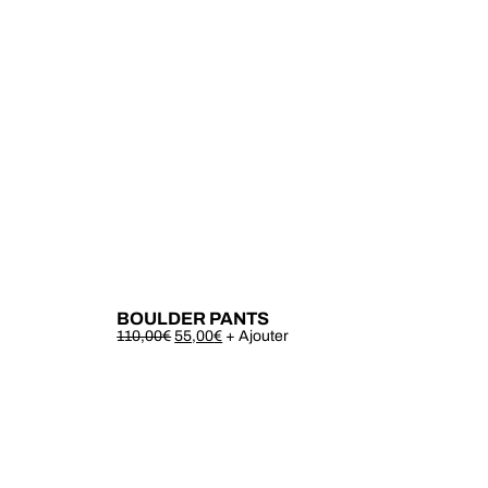
BOULDER PANTS
Este
110,00
€
55,00
€
+ Ajouter
produto
tem
várias
variantes.
As
opções
podem
ser
escolhidas