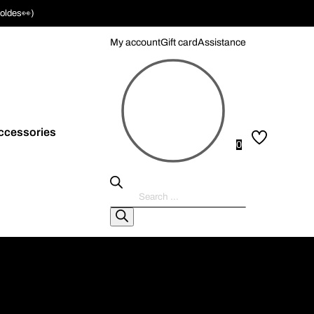
soldes👀)
My account
Gift card
Assistance
ccessories
0
Pesquisar
produtos