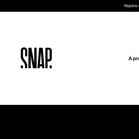
Rejoins 
À pr
Coup de coeur