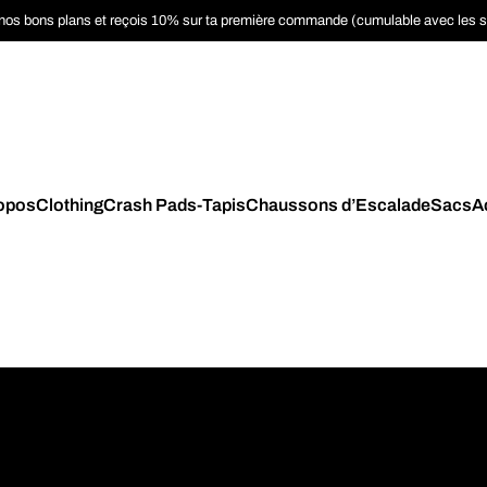
nos bons plans et reçois 10% sur ta première commande (cumulable avec les 
opos
Clothing
Crash Pads-Tapis
Chaussons d’Escalade
Sacs
A