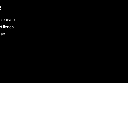
e
per avec
t lignes
 en